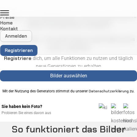
Zum
Inhalt
Bilder hochskalieren leicht gemacht
Preise
springen
Jetzt kostenlos testen!
Home
Kontakt
Anmelden
Hochskalieren.de – Der einfache Weg, um deine Bilder auf bis
zu 8K zu verbessern
Registrieren
Registriere
dich, um alle Funktionen zu nutzen und täglich
neue Generationen zu erhalten
Bilder auswählen
Datenschutzerklärung
Mit der Nutzung des Generators stimmst du unserer
zu.
Sie haben kein Foto?
Probieren Sie eines davon aus
So funktioniert das Bilder